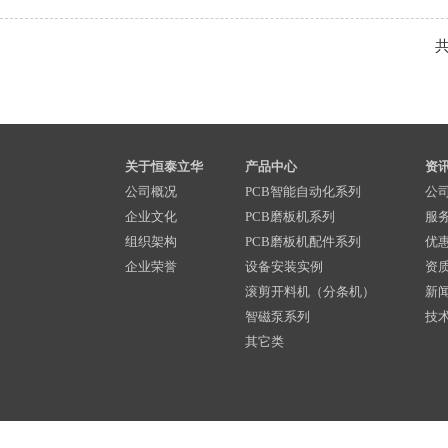
共
关于恒泰立华
产品中心
资
公司概况
PCB智能自动化系列
公
企业文化
PCB磨板机系列
服
组织架构
PCB磨板机配件系列
优
企业荣誉
设备安装实例
资
滚剪开料机（分条机）
新
智磁泵系列
技
其它类